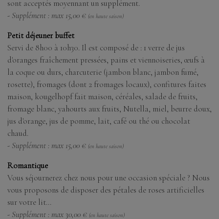
sont acceptés moyennant un supplément.
- Supplément : max 15,00 €
(en haute saison)
Petit déjeuner buffet
Servi de 8h00 à 10h30. Il est composé de : 1 verre de jus
d'oranges fraîchement pressées, pains et viennoiseries, œufs à
la coque ou durs, charcuterie (jambon blanc, jambon fumé,
rosette), fromages (dont 2 fromages locaux), confitures faites
maison, kougelhopf fait maison, céréales, salade de fruits,
fromage blanc, yahourts aux fruits, Nutella, miel, beurre doux,
jus d'orange, jus de pomme, lait, café ou thé ou chocolat
chaud.
- Supplément : max 15,00 €
(en haute saison)
Romantique
Vous séjournerez chez nous pour une occasion spéciale ? Nous
vous proposons de disposer des pétales de roses artificielles
sur votre lit...
- Supplément : max 30,00 €
(en haute saison)