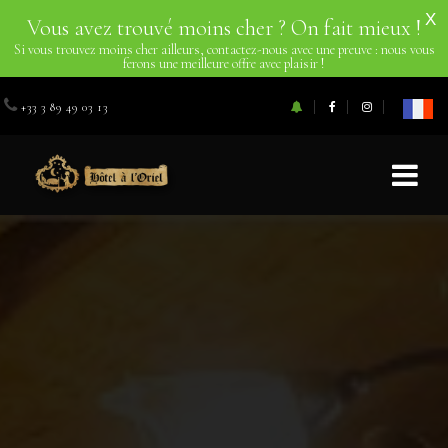
X
Vous avez trouvé moins cher ? On fait mieux !
Si vous trouvez moins cher ailleurs, contactez-nous avec une preuve : nous vous
ferons une meilleure offre avec plaisir !
+33 3 89 49 03 13